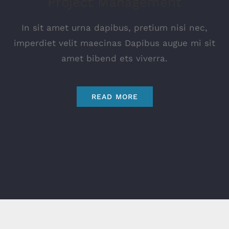
Project Management
In sit amet urna dapibus, pretium nisi nec,
imperdiet velit maecinas Dapibus augue mi sit
amet bibend ets viverra.
READ MORE